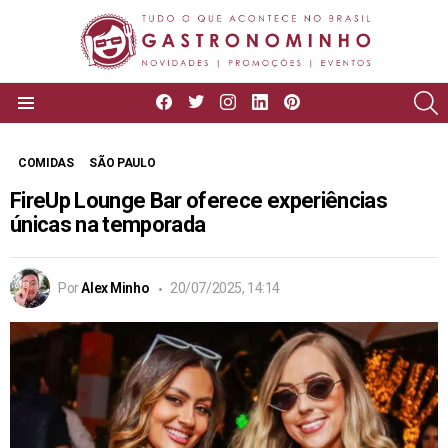
facebook
twitter
instagram
linkedin
pinterest
P
Menu
COMIDAS
SÃO PAULO
FireUp Lounge Bar oferece experiências
únicas na temporada
Por
Alex Minho
20/07/2025, 14:14