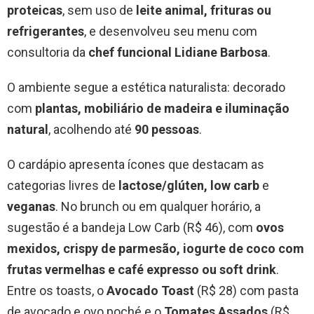
proteicas
, sem uso de
leite animal, frituras ou
refrigerantes
, e desenvolveu seu menu com
consultoria da
chef funcional Lidiane Barbosa
.
O ambiente segue a estética naturalista: decorado
com
plantas, mobiliário de madeira e iluminação
natural
, acolhendo até
90 pessoas
.
O cardápio apresenta ícones que destacam as
categorias livres de
lactose/glúten, low carb
e
veganas
. No brunch ou em qualquer horário, a
sugestão é a bandeja Low Carb (R$ 46), com
ovos
mexidos, crispy de parmesão, iogurte de coco com
frutas vermelhas e café expresso ou soft drink
.
Entre os toasts, o
Avocado Toast
(R$ 28) com pasta
de avocado e ovo poché e o
Tomates Assados
(R$