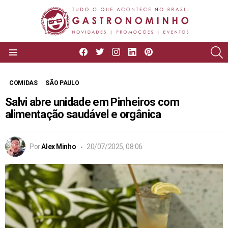
facebook
twitter
instagram
linkedin
pinterest
P
Menu
COMIDAS
SÃO PAULO
Salvi abre unidade em Pinheiros com
alimentação saudável e orgânica
Por
Alex Minho
20/07/2025, 08:06