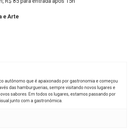
h; R$ 85 para entrada após 15h
a e Arte
ico autônomo que é apaixonado por gastronomia e começou
avés das hamburguerias, sempre visitando novos lugares e
ovos sabores. Em todos os lugares, estamos passando por
isual junto com a gastronômica.