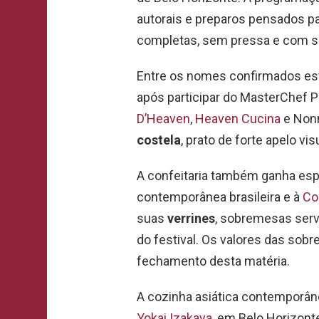
autorais e preparos pensados pa
completas, sem pressa e com s
Entre os nomes confirmados e
após participar do MasterChef P
D’Heaven
,
Heaven Cucina
e Nonn
costela
, prato de forte apelo vi
A confeitaria também ganha e
contemporânea brasileira e à
Co
suas
verrines
, sobremesas serv
do festival. Os valores das sob
fechamento desta matéria.
A cozinha asiática contemporân
Yokai Izakaya
, em Belo Horizont