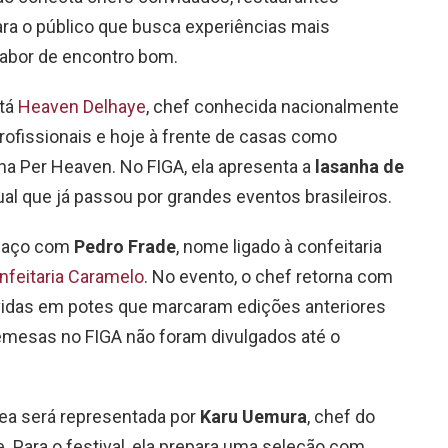
ra o público que busca experiências mais
abor de encontro bom.
stá
Heaven Delhaye
, chef conhecida nacionalmente
rofissionais e hoje à frente de casas como
a Per Heaven. No FIGA, ela apresenta a
lasanha de
sual que já passou por grandes eventos brasileiros.
spaço com
Pedro Frade
, nome ligado à confeitaria
nfeitaria Caramelo
. No evento, o chef retorna com
idas em potes que marcaram edições anteriores
remesas no FIGA não foram divulgados até o
ea será representada por
Karu Uemura
, chef do
e. Para o festival, ela prepara uma seleção com