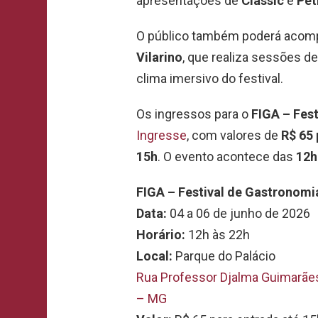
apresentações de
Classic
e
Pêt
O público também poderá acompa
Vilarino
, que realiza sessões d
clima imersivo do festival.
Os ingressos para o
FIGA – Fest
Ingresse
, com valores de
R$ 65 
15h
. O evento acontece das
12h
FIGA – Festival de Gastronomi
Data:
04 a 06 de junho de 2026
Horário:
12h às 22h
Local:
Parque do Palácio
Rua Professor Djalma Guimarães
– MG