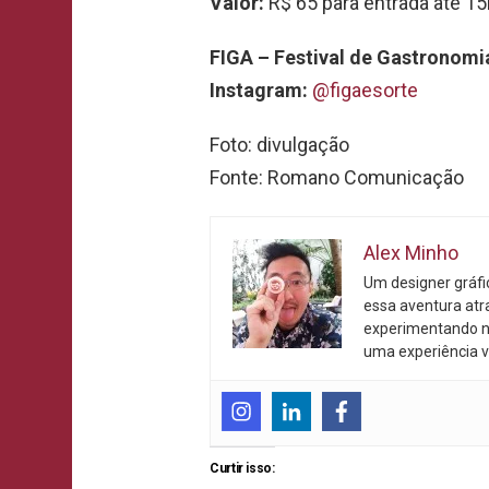
Valor:
R$ 65 para entrada até 15
FIGA – Festival de Gastronomi
Instagram:
@figaesorte
Foto: divulgação
Fonte: Romano Comunicação
Alex Minho
Um designer gráf
essa aventura atr
experimentando n
uma experiência v
Curtir isso: