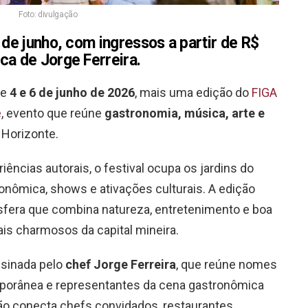
Foto: divulgação
 de junho, com ingressos a partir de
R$
ca de Jorge Ferreira.
re
4 e 6 de junho de 2026
, mais uma edição do
FIGA
e
, evento que reúne
gastronomia, música, arte e
Horizonte.
ências autorais, o festival ocupa os jardins do
ômica, shows e ativações culturais. A edição
fera que combina natureza, entretenimento e boa
s charmosos da capital mineira.
ssinada pelo
chef Jorge Ferreira
, que reúne nomes
porânea e representantes da cena gastronômica
ão conecta chefs convidados, restaurantes