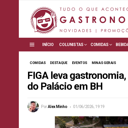
INÍCIO
COLUNISTAS
COMIDAS
BEBID
Menu
COMIDAS
DESTAQUE
EVENTOS
MINAS GERAIS
FIGA leva gastronomia,
do Palácio em BH
Por
Alex Minho
01/06/2026, 19:19