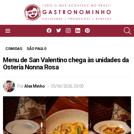
facebook
twitter
instagram
linkedin
pinterest
P
Menu
COMIDAS
SÃO PAULO
Menu de San Valentino chega às unidades da
Osteria Nonna Rosa
Por
Alex Minho
05/06/2026, 00:00