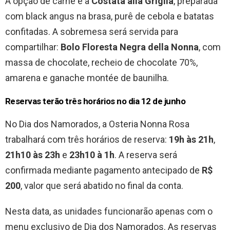
A opção de carne é a
Costata alla Griglia
, preparada
com black angus na brasa, purê de cebola e batatas
confitadas. A sobremesa será servida para
compartilhar:
Bolo Floresta Negra della Nonna
, com
massa de chocolate, recheio de chocolate 70%,
amarena e ganache montée de baunilha.
Reservas terão três horários no dia 12 de junho
No Dia dos Namorados, a Osteria Nonna Rosa
trabalhará com três horários de reserva:
19h às 21h
,
21h10 às 23h
e
23h10 à 1h
. A reserva será
confirmada mediante pagamento antecipado de
R$
200
, valor que será abatido no final da conta.
Nesta data, as unidades funcionarão apenas com o
menu exclusivo de Dia dos Namorados. As reservas