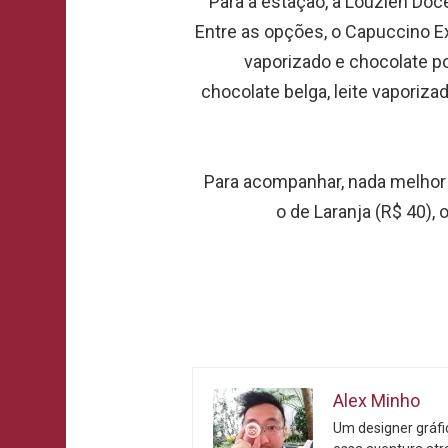
Para a estação, a Louzieh Doc
Entre as opções, o Capuccino Ex
vaporizado e chocolate po
chocolate belga, leite vaporiza
Para acompanhar, nada melhor
o de Laranja (R$ 40),
Alex Minho
Um designer gráf