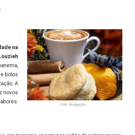
i
dade na
Louzieh
Ipanema,
 e bolos
tação. A
z novos
abores.
Foto: divulgação