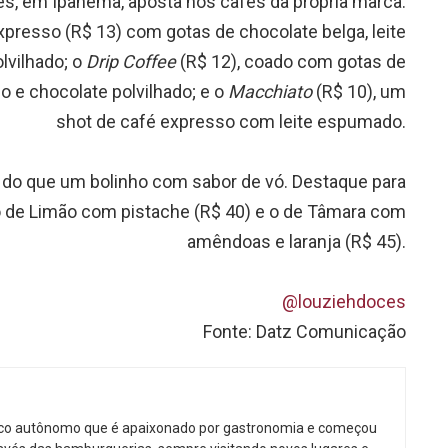
es, em Ipanema, aposta nos cafés da própria marca.
presso (R$ 13) com gotas de chocolate belga, leite
lvilhado; o
Drip Coffee
(R$ 12), coado com gotas de
do e chocolate polvilhado; e o
Macchiato
(R$ 10), um
shot de café expresso com leite espumado.
 do que um bolinho com sabor de vó. Destaque para
 o de Limão com pistache (R$ 40) e o de Tâmara com
amêndoas e laranja (R$ 45).
@louziehdoces
Fonte: Datz Comunicação
ico autônomo que é apaixonado por gastronomia e começou