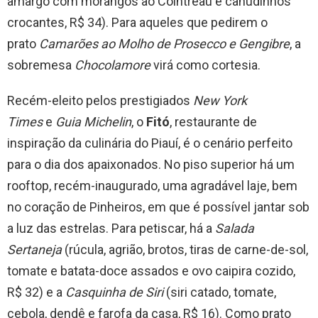
amargo com morangos ao Cointreau e canudinhos
crocantes, R$ 34). Para aqueles que pedirem o
prato
Camarões ao Molho de Prosecco e Gengibre
, a
sobremesa
Chocolamore
virá como cortesia.
Recém-eleito pelos prestigiados
New York
Times
e
Guia Michelin
, o
Fitó
, restaurante de
inspiração da culinária do Piauí, é o cenário perfeito
para o dia dos apaixonados.
No piso superior há um
rooftop, recém-inaugurado, uma agradável laje, bem
no coração de Pinheiros, em que é possível jantar sob
a luz das estrelas. Para petiscar, há a
Salada
Sertaneja
(rúcula, agrião, brotos, tiras de carne-de-sol,
tomate e batata-doce assados e ovo caipira cozido,
R$ 32) e a
Casquinha de Siri
(siri catado, tomate,
cebola, dendê e farofa da casa, R$ 16). Como prato