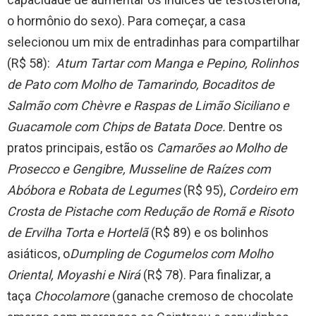
o hormônio do sexo). Para começar, a casa
selecionou um mix de entradinhas para compartilhar
(R$ 58):
Atum Tartar com Manga e Pepino, Rolinhos
de Pato com Molho de Tamarindo, Bocaditos de
Salmão com Chèvre e Raspas de Limão Siciliano e
Guacamole com Chips de Batata Doce.
Dentre os
pratos principais, estão os
Camarões ao Molho de
Prosecco e Gengibre, Musseline de Raízes com
Abóbora e Robata de Legumes
(R$ 95),
Cordeiro em
Crosta de Pistache com Redução de Romã e Risoto
de Ervilha Torta e Hortelã
(R$ 89) e os bolinhos
asiáticos, o
Dumpling de Cogumelos com Molho
Oriental, Moyashi e Nirá
(R$ 78). Para finalizar, a
taça
Chocolamore
(ganache cremoso de chocolate