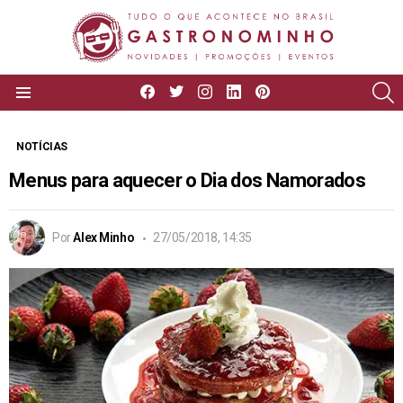
facebook
twitter
instagram
linkedin
pinterest
P
Menu
NOTÍCIAS
Menus para aquecer o Dia dos Namorados
Por
Alex Minho
27/05/2018, 14:35