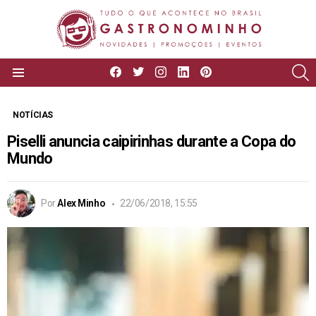
facebook
twitter
instagram
linkedin
pinterest
P
Menu
NOTÍCIAS
Piselli anuncia caipirinhas durante a Copa do
Mundo
Por
Alex Minho
22/06/2018, 15:55