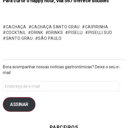
Para curtir o happy hour, Vila 567 oferece doubles
CACHAÇA
CACHAÇA SANTO GRAU
CAIPIRINHA
COCKTAIL
DRINK
DRINKS
PISELLI
PISELLI SUD
SANTO GRAU
SÃO PAULO
Bora acompanhar nossas notícias gastronômicas? Deixe o seu e-
mail
ASSINAR
PARCEIROS