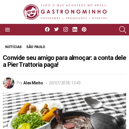
facebook
twitter
instagram
linkedin
pinterest
P
Menu
NOTÍCIAS
SÃO PAULO
Convide seu amigo para almoçar: a conta dele
a Pier Trattoria paga!
Por
Alex Minho
20/07/2018, 13:43