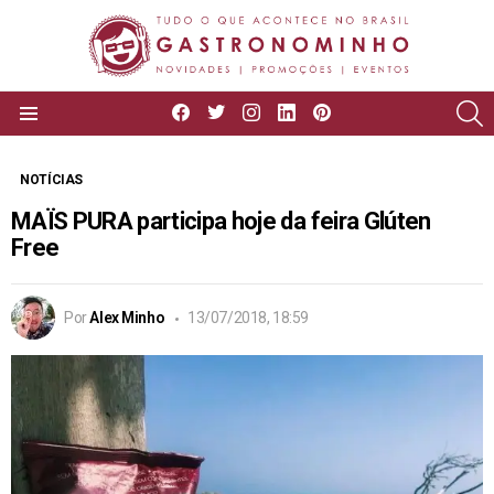
facebook
twitter
instagram
linkedin
pinterest
P
Menu
NOTÍCIAS
MAÏS PURA participa hoje da feira Glúten
Free
Por
Alex Minho
13/07/2018, 18:59