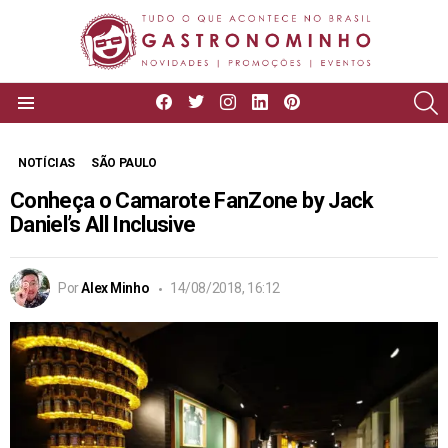
facebook
twitter
instagram
linkedin
pinterest
P
Menu
NOTÍCIAS
SÃO PAULO
Conheça o Camarote FanZone by Jack
Daniel’s All Inclusive
Por
Alex Minho
14/08/2018, 16:12