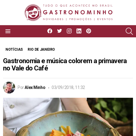
facebook
twitter
instagram
linkedin
pinterest
P
Menu
NOTÍCIAS
RIO DE JANEIRO
Gastronomia e música colorem a primavera
no Vale do Café
Por
Alex Minho
03/09/2018, 11:32