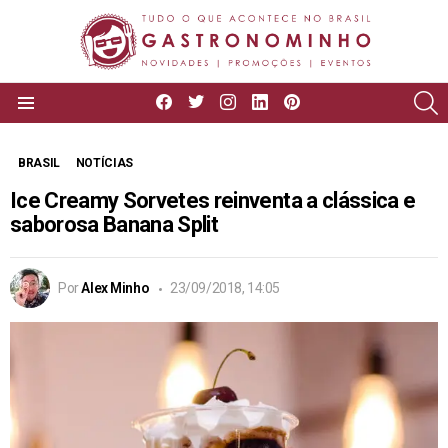
facebook
twitter
instagram
linkedin
pinterest
P
Menu
BRASIL
NOTÍCIAS
Ice Creamy Sorvetes reinventa a clássica e
saborosa Banana Split
Por
Alex Minho
23/09/2018, 14:05