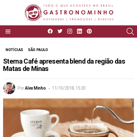
facebook
twitter
instagram
linkedin
pinterest
P
Menu
NOTÍCIAS
SÃO PAULO
Sterna Café apresenta blend da região das
Matas de Minas
Por
Alex Minho
11/10/2018, 15:20