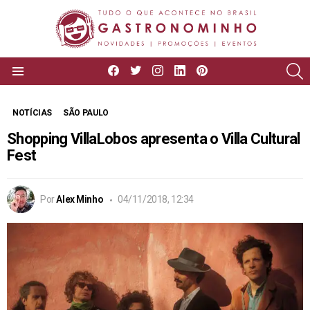
facebook
twitter
instagram
linkedin
pinterest
P
Menu
NOTÍCIAS
SÃO PAULO
Shopping VillaLobos apresenta o Villa Cultural
Fest
Por
Alex Minho
04/11/2018, 12:34