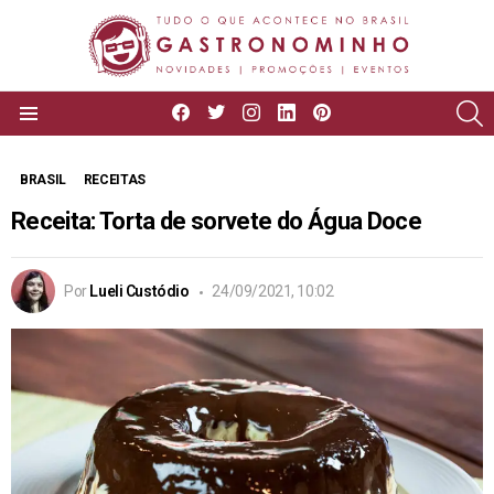
facebook
twitter
instagram
linkedin
pinterest
P
Menu
BRASIL
RECEITAS
Receita: Torta de sorvete do Água Doce
Por
Lueli Custódio
24/09/2021, 10:02