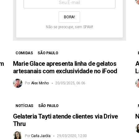
aqui:
Não se preocupe, sem SPAM!
COMIDAS
SÃO PAULO
om
Marie Glace apresenta linha de gelatos
A
artesanais com exclusividade no iFood
L
Por
Alex Minho
20/05/2025, 06:06
NOTÍCIAS
SÃO PAULO
Gelateria Tayti atende clientes via Drive
N
Thru
Por
Carla Jaróla
29/03/2020, 12:00