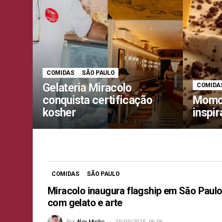
COMIDAS
SÃO PAULO
Gelateria Miracolo
COMIDA
conquista certificação
Momo 
kosher
inspi
COMIDAS
SÃO PAULO
Miracolo inaugura flagship em São Paul
com gelato e arte
Por
Alex Minho
20/09/2025, 06:06