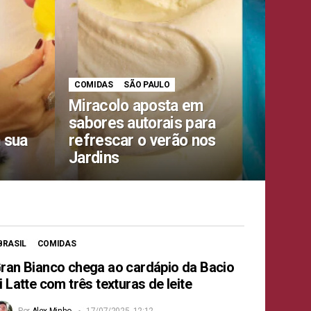
COMIDAS
SÃO PAULO
Miracolo aposta em
sabores autorais para
 sua
refrescar o verão nos
Jardins
BRASIL
COMIDAS
ran Bianco chega ao cardápio da Bacio
i Latte com três texturas de leite
Por
Alex Minho
17/07/2025, 12:12