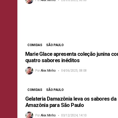
COMIDAS
SÃO PAULO
Marie Glace apresenta coleção junina c
quatro sabores inéditos
Por
Alex Minho
04/06/2025, 08:08
COMIDAS
SÃO PAULO
Gelateria Damazônia leva os sabores da
Amazônia para São Paulo
Por
Alex Minho
03/12/2024, 14:10