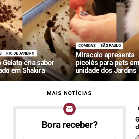
COMIDAS
SÃO PAULO
Miracolo apresenta
S
RIO DE JANEIRO
Gelato cria sabor
picolés para pets em
rado em Shakira
unidade dos Jardins
MAIS NOTÍCIAS
o
G
Bora receber?
NEWSLETTER
d
Assine