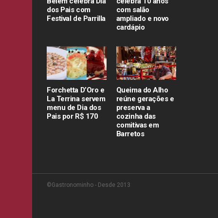
Belém celebra Dia
celebra 10 anos
dos Pais com
com salão
Festival de Parrilla
ampliado e novo
cardápio
Forchetta D’Oro e
Queima do Alho
La Terrina servem
reúne gerações e
menu de Dia dos
preserva a
Pais por R$ 170
cozinha das
comitivas em
Barretos
©Gastronominho - Desde 2013