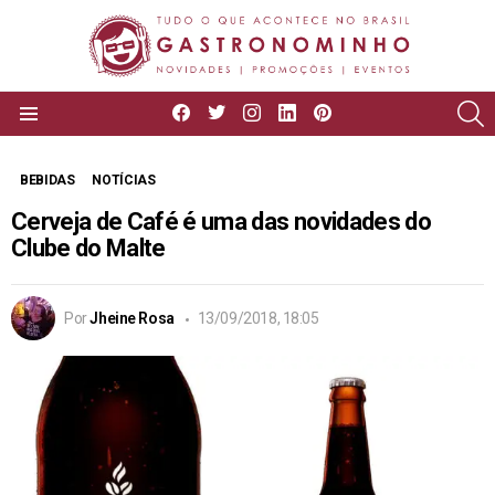
facebook
twitter
instagram
linkedin
pinterest
P
Menu
BEBIDAS
NOTÍCIAS
Cerveja de Café é uma das novidades do
Clube do Malte
Por
Jheine Rosa
13/09/2018, 18:05