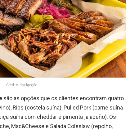
Crédito: divulgação
e
são as opções que os clientes encontram quatro
vino), Ribs (costela suína), Pulled Pork (carne suína
uiça suína com cheddar e pimenta jalapeño). Os
che, Mac&Cheese e Salada Coleslaw (repolho,