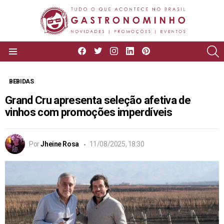
facebook
twitter
instagram
linkedin
pinterest
P
Menu
BEBIDAS
Grand Cru apresenta seleção afetiva de
vinhos com promoções imperdíveis
Por
Jheine Rosa
11/08/2025, 18:30