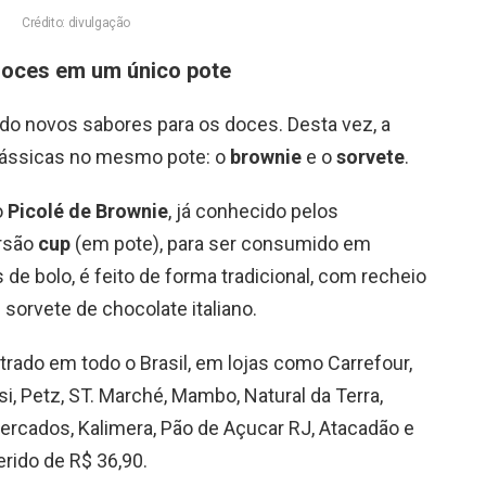
Crédito: divulgação
doces em um único pote
do novos sabores para os doces. Desta vez, a
lássicas no mesmo pote: o
brownie
e o
sorvete
.
o
Picolé de Brownie
, já conhecido pelos
rsão
cup
(em pote), para ser consumido em
de bolo, é feito de forma tradicional, com recheio
sorvete de chocolate italiano.
rado em todo o Brasil, em lojas como Carrefour,
si, Petz, ST. Marché, Mambo, Natural da Terra,
rmercados, Kalimera, Pão de Açucar RJ, Atacadão e
erido de R$ 36,90.