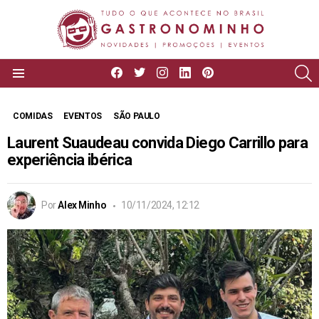
facebook
twitter
instagram
linkedin
pinterest
P
Menu
COMIDAS
EVENTOS
SÃO PAULO
Laurent Suaudeau convida Diego Carrillo para
experiência ibérica
Por
Alex Minho
10/11/2024, 12:12