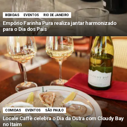
BEBIDAS
EVENTOS
RIO DE JANEIRO
Empório Farinha Pura realiza jantar harmonizado
para o Dia dos Pais
COMIDAS
EVENTOS
SÃO PAULO
Locale Caffè celebra o Dia da Ostra com Cloudy Bay
no Itaim