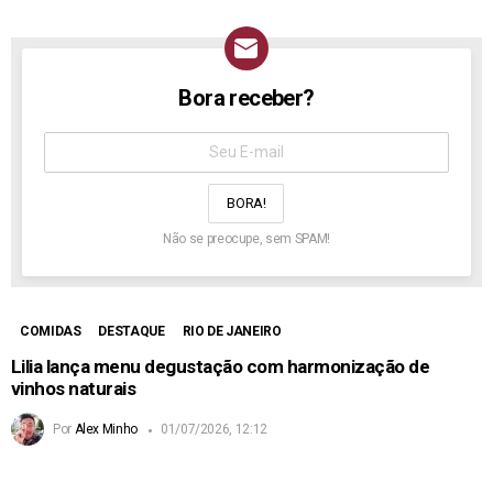
Bora receber?
NEWSLETTER
Assine
aqui:
Não se preocupe, sem SPAM!
COMIDAS
DESTAQUE
RIO DE JANEIRO
Lilia lança menu degustação com harmonização de
vinhos naturais
Por
Alex Minho
01/07/2026, 12:12