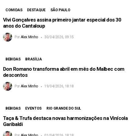
COMIDAS
DESTAQUE
SÃO PAULO
Vivi Gonçalves assina primeiro jantar especial dos 30
anos do Cantaloup
Por
Alex Minho
30/04/2026, 09:15
BEBIDAS
BRASÍLIA
Don Romano transforma abril em mês do Malbec com
descontos
Por
Alex Minho
19/04/2026, 18:18
BEBIDAS
EVENTOS
RIO GRANDE DO SUL
Taça & Trufa destaca novas harmonizações na Vinícola
Garibaldi
Por
Alex Minho
01/04/2026, 18:18