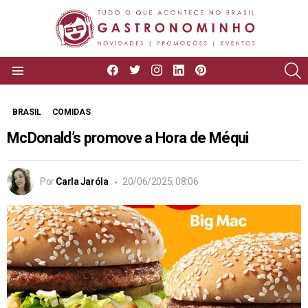
facebook
twitter
instagram
linkedin
pinterest
P
Menu
BRASIL
COMIDAS
McDonald’s promove a Hora de Méqui
Por
Carla Jaróla
20/06/2025, 08:06