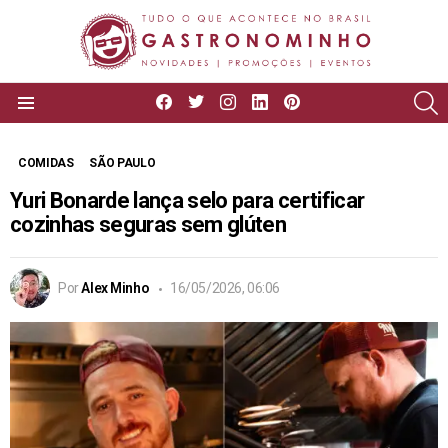
facebook
twitter
instagram
linkedin
pinterest
P
Menu
COMIDAS
SÃO PAULO
Yuri Bonarde lança selo para certificar
cozinhas seguras sem glúten
Por
Alex Minho
16/05/2026, 06:06