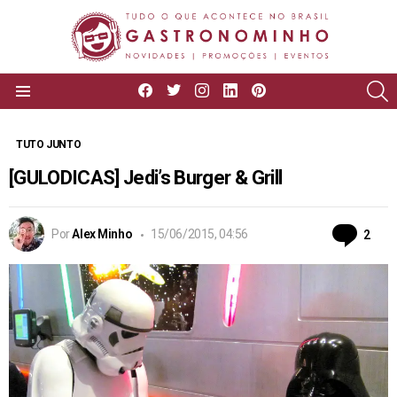
facebook
twitter
instagram
linkedin
pinterest
P
Menu
TUTO JUNTO
[GULODICAS] Jedi’s Burger & Grill
Com
Por
Alex Minho
15/06/2015, 04:56
2