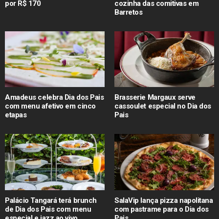
por R$ 170
cozinha das comitivas em
Barretos
Amadeus celebra Dia dos Pais
Brasserie Margaux serve
com menu afetivo em cinco
cassoulet especial no Dia dos
etapas
Pais
Palácio Tangará terá brunch
SalaVip lança pizza napolitana
de Dia dos Pais com menu
com pastrame para o Dia dos
especial e jazz ao vivo
Pais