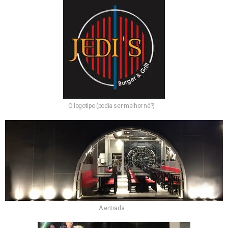
O logotipo (podia ser melhor né?)
A entrada