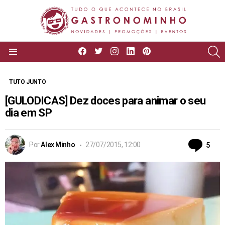
facebook
twitter
instagram
linkedin
pinterest
P
Menu
TUTO JUNTO
[GULODICAS] Dez doces para animar o seu
dia em SP
Com
Por
Alex Minho
27/07/2015, 12:00
5