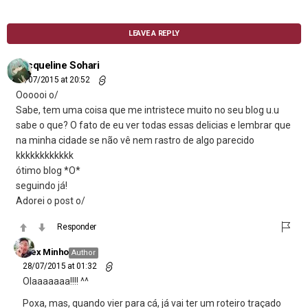
LEAVE A REPLY
Jacqueline Sohari
27/07/2015 at 20:52
Oooooi o/
Sabe, tem uma coisa que me intristece muito no seu blog u.u
sabe o que? O fato de eu ver todas essas delicias e lembrar que
na minha cidade se não vê nem rastro de algo parecido
kkkkkkkkkkkk
ótimo blog *O*
seguindo já!
Adorei o post o/
Responder
Alex Minho
Author
28/07/2015 at 01:32
Olaaaaaaa!!!! ^^
Poxa, mas, quando vier para cá, já vai ter um roteiro traçado