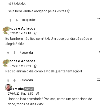
né? kkkkkkk
Seja bem vinda e obrigado pelas visitas 🙂
Responder
Pitacos e Achados
27/07/2015 at 17:10
Eu também não fico sem!! kkk Um doce por dia dá saúde e
alegria!! kkkk
Responder
Pitacos e Achados
27/07/2015 at 13:59
Não só anima o dia como a vida!! Quanta tentação!!!
Responder
Alex Minho
Author
27/07/2015 at 16:59
Hahaha isso é verdade!! Por isso, como um pedacinho de
doce, todos os dias kkkk