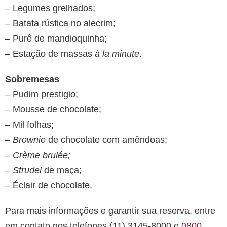
– Legumes grelhados;
– Batata rústica no alecrim;
– Purê de mandioquinha;
– Estação de massas
à la minute
.
Sobremesas
– Pudim prestigio;
– Mousse de chocolate;
– Mil folhas;
–
Brownie
de chocolate com amêndoas;
–
Crème brulée;
– Strudel
de maça;
– Éclair de chocolate.
Para mais informações e garantir sua reserva, entre
em contato nos telefones (11) 3145-8000 e
0800