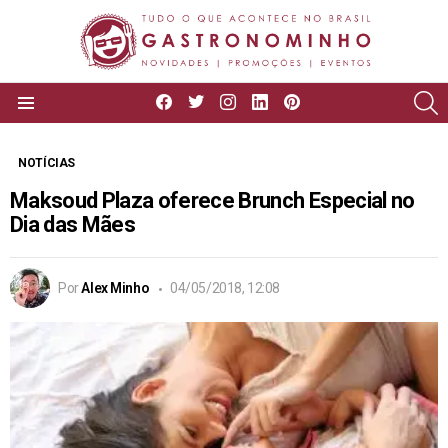
facebook
twitter
instagram
linkedin
pinterest
P
Menu
NOTÍCIAS
Maksoud Plaza oferece Brunch Especial no
Dia das Mães
Por
Alex Minho
04/05/2018, 12:08