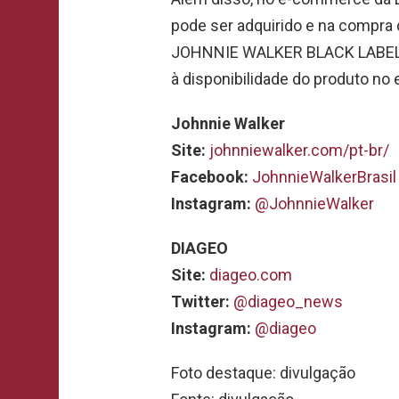
pode ser adquirido e na compr
JOHNNIE WALKER BLACK LABEL o
à disponibilidade do produto no
Johnnie Walker
Site:
johnniewalker.com/pt-br/
Facebook:
JohnnieWalkerBrasil
Instagram:
@JohnnieWalker
DIAGEO
Site:
diageo.com
Twitter:
@diageo_news
Instagram:
@diageo
Foto destaque: divulgação