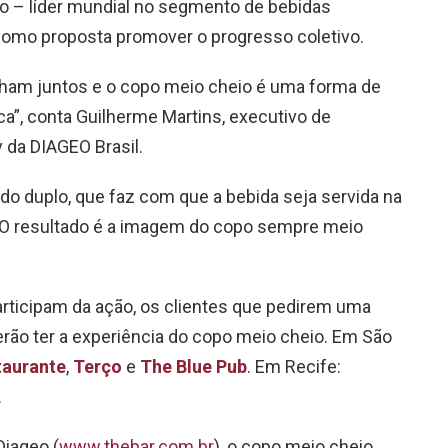
o – líder mundial no segmento de bebidas
omo proposta promover o progresso coletivo.
ham juntos e o copo meio cheio é uma forma de
a”, conta Guilherme Martins, executivo de
 da DIAGEO Brasil.
o duplo, que faz com que a bebida seja servida na
 “O resultado é a imagem do copo sempre meio
rticipam da ação, os clientes que pedirem uma
o ter a experiência do copo meio cheio. Em São
taurante
,
Terço
e
The Blue Pub
. Em Recife:
.
iageo (
www.thebar.com.br
), o copo meio cheio