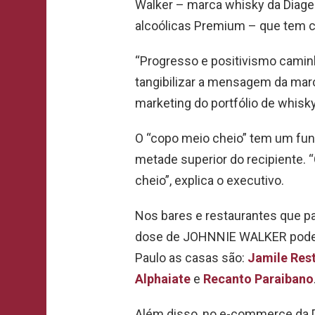
Walker – marca whisky da Diage
alcoólicas Premium – que tem c
“Progresso e positivismo camin
tangibilizar a mensagem da marc
marketing do portfólio de whisky
O “copo meio cheio” tem um fund
metade superior do recipiente.
cheio”, explica o executivo.
Nos bares e restaurantes que pa
dose de JOHNNIE WALKER poderã
Paulo as casas são:
Jamile Res
Alphaiate
e
Recanto Paraibano
Além disso, no e-commerce da D