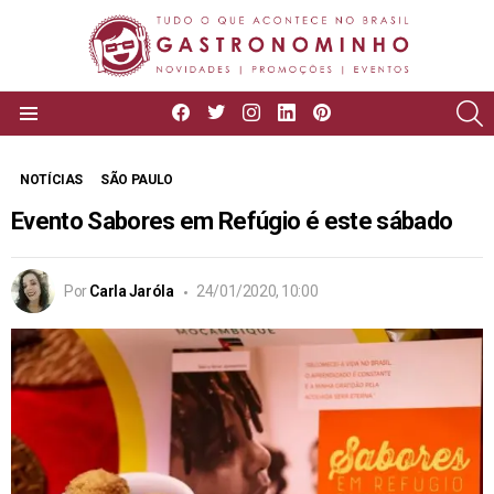
facebook
twitter
instagram
linkedin
pinterest
P
Menu
NOTÍCIAS
SÃO PAULO
Evento Sabores em Refúgio é este sábado
Por
Carla Jaróla
24/01/2020, 10:00