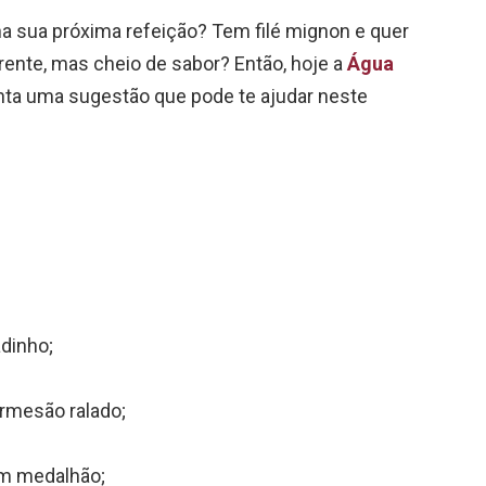
na sua próxima refeição? Tem filé mignon e quer
rente, mas cheio de sabor? Então, hoje a
Água
ta uma sugestão que pode te ajudar neste
dinho;
armesão ralado;
em medalhão;