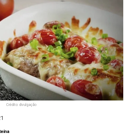
Crédito: divulgação
21
teína