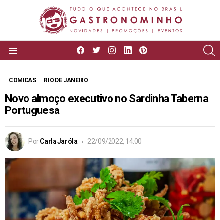
facebook
twitter
instagram
linkedin
pinterest
P
Menu
COMIDAS
RIO DE JANEIRO
Novo almoço executivo no Sardinha Taberna
Portuguesa
Por
Carla Jaróla
22/09/2022, 14:00