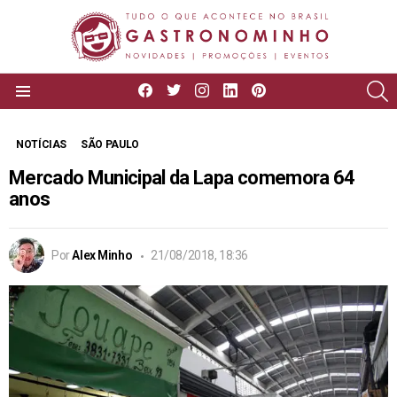
facebook
twitter
instagram
linkedin
pinterest
P
Menu
NOTÍCIAS
SÃO PAULO
Mercado Municipal da Lapa comemora 64
anos
Por
Alex Minho
21/08/2018, 18:36