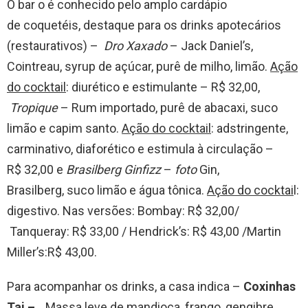
O bar o é conhecido pelo amplo cardápio
de coquetéis, destaque para os drinks apotecários
(restaurativos) –
Dro Xaxado
– Jack Daniel’s,
Cointreau, syrup de açúcar, purê de milho, limão.
Ação
do cocktail
: diurético e estimulante – R$ 32,00,
Tropique
– Rum importado, purê de abacaxi, suco
limão e capim santo.
Ação do cocktail
: adstringente,
carminativo, diaforético e estimula à circulação –
R$ 32,00 e
Brasilberg Ginfizz
–
foto
Gin,
Brasilberg, suco limão e água tônica.
Ação do cocktai
l:
digestivo. Nas versões: Bombay: R$ 32,00/
Tanqueray: R$ 33,00 / Hendrick’s: R$ 43,00 /Martin
Miller’s:R$ 43,00.
Para acompanhar os drinks, a casa indica –
Coxinhas
Tai –
Massa leve de mandioca, frango, gengibre,