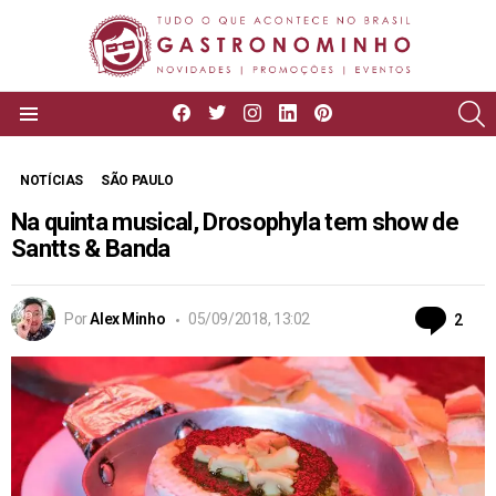
facebook
twitter
instagram
linkedin
pinterest
P
Menu
NOTÍCIAS
SÃO PAULO
Na quinta musical, Drosophyla tem show de
Santts & Banda
Com
Por
Alex Minho
05/09/2018, 13:02
2