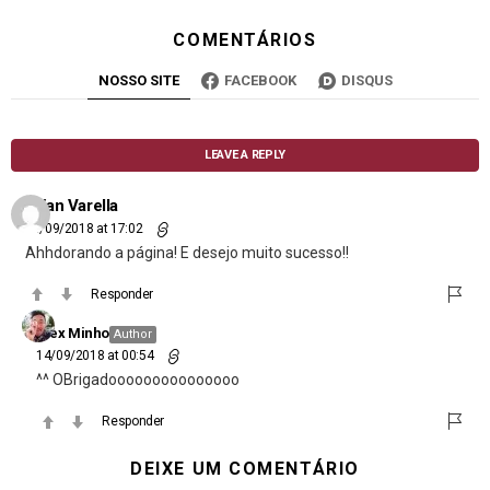
COMENTÁRIOS
NOSSO SITE
FACEBOOK
DISQUS
LEAVE A REPLY
Lilian Varella
06/09/2018 at 17:02
Ahhdorando a página! E desejo muito sucesso!!
Responder
Alex Minho
Author
14/09/2018 at 00:54
^^ OBrigadooooooooooooooo
Responder
DEIXE UM COMENTÁRIO