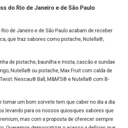
s do Rio de Janeiro e de São Paulo
 Rio de Janeiro e de São Paulo acabam de receber
a, que traz sabores como pistache, Nutella®,
ha de pistache, baunilha e mista, cascão e sundae
go, Nutella® ou pistache, Max Fruit com calda de
Twist: Nescau® Ball, M&M’S® e Nutella® com B-
de tomar um bom sorvete tem que caber no dia a dia
os levando para os nossos quiosques sabores que
remium, mas com a proposta de oferecer sempre
sto. Queremos democratizar o acesso a delícias que