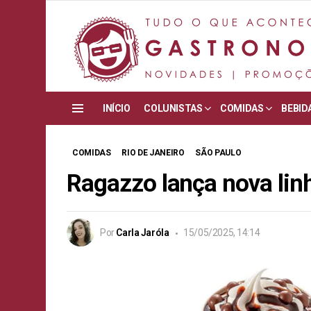
INÍCIO
COLUNISTAS
COMIDAS
BEBID
Menu
COMIDAS
RIO DE JANEIRO
SÃO PAULO
Ragazzo lança nova lin
Por
Carla Jaróla
15/05/2025, 14:14