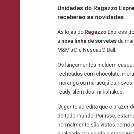
Unidades do Ragazzo Expres
receberão as novidades
As lojas do
Ragazzo
Express do
a
nova linha de sorvetes
da marc
M&M’s® e Nescau® Ball.
Os lançamentos incluem casquin
recheados com chocolate, moran
morango ou maracujá os novos 
ready, além dos milkshakes.
“A gente acredita que o prazer 
de todo mundo. Por isso, estam
normalmente são vistos como p
qualidade, variedade e preço ju